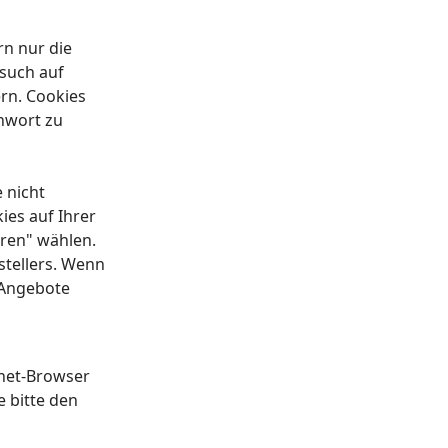
rn nur die
esuch auf
rn. Cookies
nnwort zu
 nicht
es auf Ihrer
eren" wählen.
stellers. Wenn
 Angebote
net-Browser
 bitte den