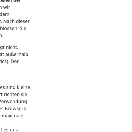
allein der
n wir
r dem
. Nach dieser
hlossen. Sie
n.
gt nicht.
aat außerhalb
ics). Der
s sind kleine
 richten sie
. Verwendung
es Browsers
e maximale
m
t es uns