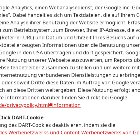
le-Analytics, einen Webanalysedienst, der Google inc. Goo
es“. Dabei handelt es sich um Textdateien, die auf Ihrem
eine Analyse ihrer Benutzung der Website ermöglicht. Erfa
 zum Betriebssystem, zum Browser, Ihrer IP-Adresse, die v
(Referrer-URL) und Datum und Uhrzeit Ihres Besuchs auf u
extdatei erzeugten Informationen über die Benutzung unse
Google in den USA übertragen und dort gespeichert. Googl
hre Nutzung unserer Webseite auszuwerten, um Reports üb
Webseitenbetreiber zusammen zu stellen und um weitere mit
ternetnutzung verbundenen Dienstleistungen zu erbringen
t oder soweit Dritte diese Daten im Auftrag von Google vera
ch an diese Dritten weitergeben. Diese Nutzung erfolgt an
e Informationen darüber finden Sie direkt bei Google
de/privacypolicy.html#information
Click DART-Cookie
g des DART-Cookies deaktivieren, indem sie die
es Werbenetzwerks und Content-Werbenetzwerks von Go